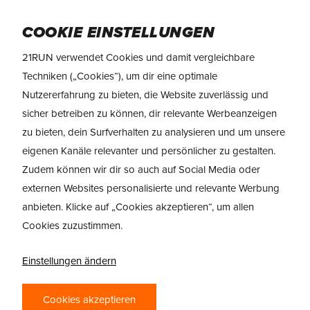
Skip
Menu
to
COOKIE EINSTELLUNGEN
main
21RUN verwendet Cookies und damit vergleichbare
content
Techniken („Cookies“), um dir eine optimale
Nutzererfahrung zu bieten, die Website zuverlässig und
sicher betreiben zu können, dir relevante Werbeanzeigen
zu bieten, dein Surfverhalten zu analysieren und um unsere
HOKA ROCKET X
eigenen Kanäle relevanter und persönlicher zu gestalten.
TRAIL
Zudem können wir dir so auch auf Social Media oder
externen Websites personalisierte und relevante Werbung
WILD SPEED
anbieten. Klicke auf „Cookies akzeptieren“, um allen
Cookies zuzustimmen.
Shop HOKA Rocket X Trail
Einstellungen ändern
Cookies akzeptieren