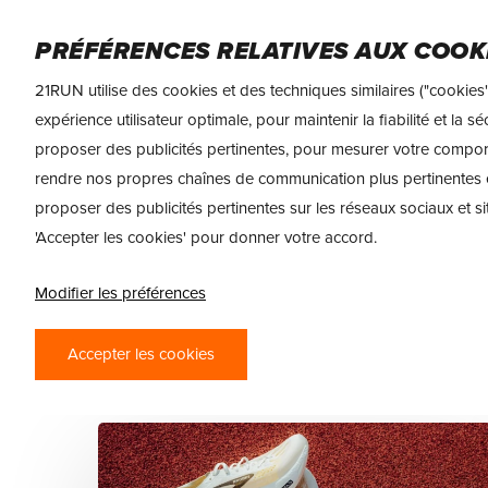
Skip
FEMME
HOMME
NUTRITION SPORTIVE
to
PRÉFÉRENCES RELATIVES AUX COOK
main
21RUN utilise des cookies et des techniques similaires ("cookies"
content
expérience utilisateur optimale, pour maintenir la fiabilité et la 
Category
proposer des publicités pertinentes, pour mesurer votre compo
CHAUSSURES 
rendre nos propres chaînes de communication plus pertinentes 
proposer des publicités pertinentes sur les réseaux sociaux et si
'Accepter les cookies' pour donner votre accord.
Lisez tout sur les (dernières) chaussure
vous restiez informé.
Modifier les préférences
Blog
Accepter les cookies