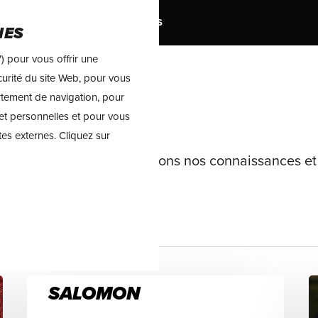
MARQUES
TRAIL
SOLDES
IES
) pour vous offrir une
sécurité du site Web, pour vous
rtement de navigation, pour
RUNNING
et personnelles et pour vous
tes externes. Cliquez sur
s de running ! Nous partageons nos connaissances e
SALOMON