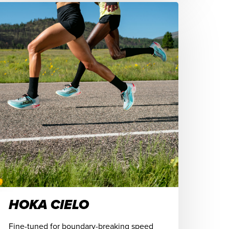
HOKA CIELO
Fine-tuned for boundary-breaking speed