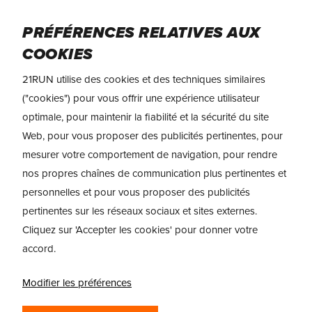
Skip
Menu
to
PRÉFÉRENCES RELATIVES AUX
main
COOKIES
content
TEST & AVIS
HOKA Arahi 9
21RUN utilise des cookies et des techniques similaires
("cookies") pour vous offrir une expérience utilisateur
HOKA ARAHI 9
optimale, pour maintenir la fiabilité et la sécurité du site
TEST & AVIS : UNE
Web, pour vous proposer des publicités pertinentes, pour
mesurer votre comportement de navigation, pour rendre
STABILITÉ
nos propres chaînes de communication plus pertinentes et
INCROYABLEMENT
personnelles et pour vous proposer des publicités
pertinentes sur les réseaux sociaux et sites externes.
SOUPLE POUR LES
Cliquez sur 'Accepter les cookies' pour donner votre
ENTRAÎNEMENTS
accord.
QUOTIDIENS
Modifier les préférences
La HOKA Arahi 9 est conçue pour les