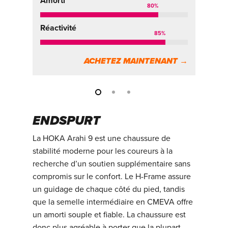
Amorti
Am
80
%
Réactivité
Ré
85
%
ACHETEZ MAINTENANT →
ENDSPURT
La HOKA Arahi 9 est une chaussure de
stabilité moderne pour les coureurs à la
recherche d’un soutien supplémentaire sans
compromis sur le confort. Le H-Frame assure
un guidage de chaque côté du pied, tandis
que la semelle intermédiaire en CMEVA offre
un amorti souple et fiable. La chaussure est
donc plus agréable à porter que la plupart