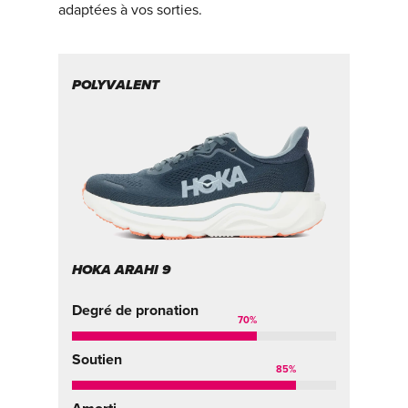
adaptées à vos sorties.
POLYVALENT
T
HOKA ARAHI 9
HO
Degré de pronation
De
70
%
Soutien
So
85
%