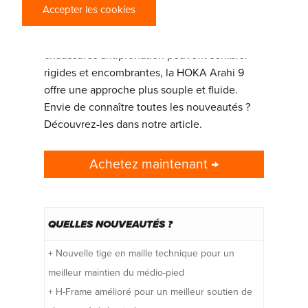
coureurs à la recherche d’un bon soutien
Accepter les cookies
sans le guidage lourd d’une chaussure de
stabilité classique. Alors que pas mal de
chaussures antipronation peuvent sembler
rigides et encombrantes, la HOKA Arahi 9
offre une approche plus souple et fluide.
Envie de connaître toutes les nouveautés ?
Découvrez-les dans notre article.
Achetez maintenant →
QUELLES NOUVEAUTÉS ?
+ Nouvelle tige en maille technique pour un
meilleur maintien du médio-pied
+ H-Frame amélioré pour un meilleur soutien de