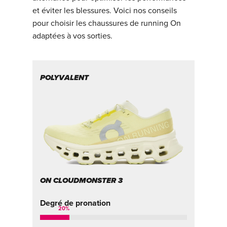
et éviter les blessures. Voici nos conseils
pour choisir les chaussures de running On
adaptées à vos sorties.
POLYVALENT
T
ON CLOUDMONSTER 3
O
Degré de pronation
De
20
%
5
%