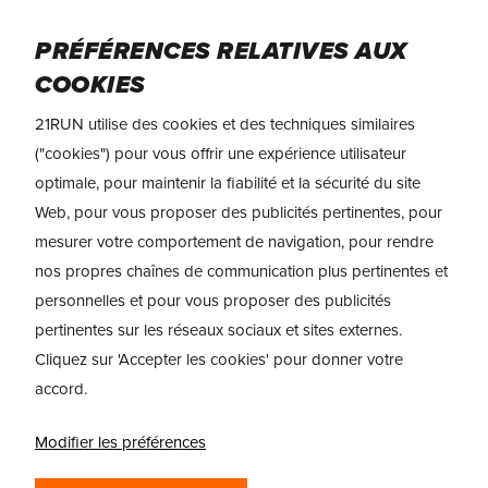
Skip
Menu
to
PRÉFÉRENCES RELATIVES AUX
main
COOKIES
content
TEST & AVIS
On (LightSpray)
21RUN utilise des cookies et des techniques similaires
Cloudboom Strike 2
("cookies") pour vous offrir une expérience utilisateur
optimale, pour maintenir la fiabilité et la sécurité du site
ON CLOUDBOOM
Web, pour vous proposer des publicités pertinentes, pour
STRIKE 2 ET
mesurer votre comportement de navigation, pour rendre
nos propres chaînes de communication plus pertinentes et
LIGHTSPRAY
personnelles et pour vous proposer des publicités
CLOUDBOOM
pertinentes sur les réseaux sociaux et sites externes.
Cliquez sur 'Accepter les cookies' pour donner votre
STRIKE 2 –
accord.
CHAUSSURES DE
MARATHON
Modifier les préférences