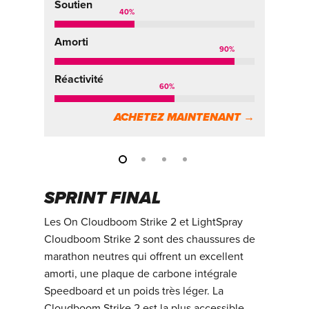
Soutien
So
40
%
Amorti
Am
90
%
Réactivité
Ré
60
%
ACHETEZ MAINTENANT →
SPRINT FINAL
Les On Cloudboom Strike 2 et LightSpray
Cloudboom Strike 2 sont des chaussures de
marathon neutres qui offrent un excellent
amorti, une plaque de carbone intégrale
Speedboard et un poids très léger. La
Cloudboom Strike 2 est la plus accessible.