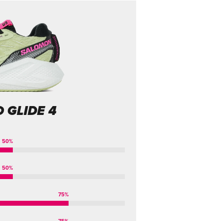
 GLIDE 4
50
%
50
%
75
%