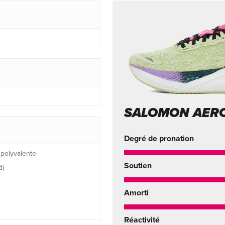
SALOMON AERO
Degré de pronation
polyvalente
Soutien
d)
Amorti
Réactivité