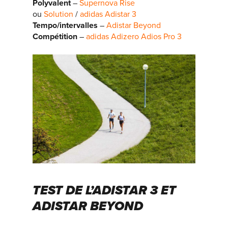
Polyvalent
–
Supernova Rise
ou
Solution
/
adidas Adistar 3
Tempo/intervalles
–
Adistar Beyond
Compétition
–
adidas Adizero Adios Pro 3
TEST DE L’ADISTAR 3 ET
ADISTAR BEYOND