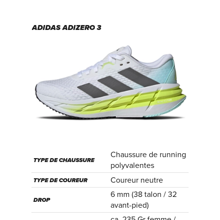
ADIDAS
ADIZERO
BEYOND
Chaussure de running
Chaussure de r
TYPE DE CHAUSSURE
polyvalentes
polyvalentes
Coureur neutre
Coureur neutre
TYPE DE COUREUR
6 mm (38 talon / 32
5 mm (39,5 mm t
DROP
avant-pied)
34,5 mm avant-
ca. 235 Gr femme /
ca. 250 Gr femm