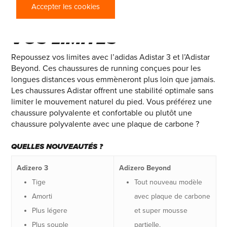
ADIDAS ADISTAR
Accepter les cookies
BEYOND – REPOUSSEZ
VOS LIMITES
Repoussez vos limites avec l’adidas Adistar 3 et l’Adistar
Beyond. Ces chaussures de running conçues pour les
longues distances vous emmèneront plus loin que jamais.
Les chaussures Adistar offrent une stabilité optimale sans
limiter le mouvement naturel du pied. Vous préférez une
chaussure polyvalente et confortable ou plutôt une
chaussure polyvalente avec une plaque de carbone ?
QUELLES NOUVEAUTÉS ?
Adizero 3
Adizero Beyond
Tige
Tout nouveau modèle
Amorti
avec plaque de carbone
Plus légere
et super mousse
Plus souple
partielle.