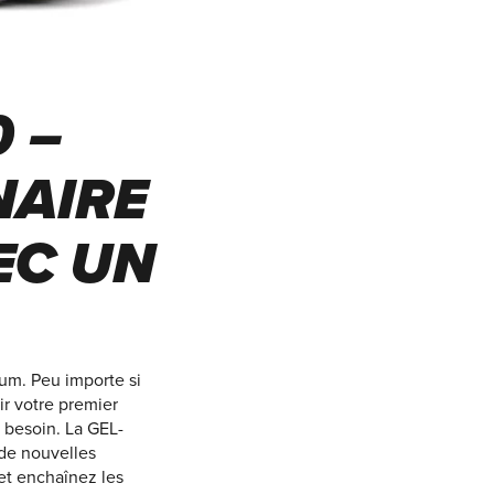
 –
NAIRE
EC UN
um. Peu importe si
ir votre premier
 besoin. La GEL-
 de nouvelles
et enchaînez les