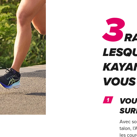
3
R
LESQU
KAYAN
VOUS
VOU
SUR
Avec so
talon, l
les cour