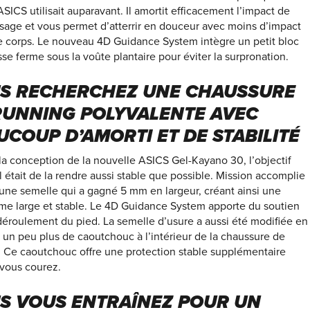
SICS utilisait auparavant. Il amortit efficacement l’impact de
issage et vous permet d’atterrir en douceur avec moins d’impact
re corps. Le nouveau 4D Guidance System intègre un petit bloc
e ferme sous la voûte plantaire pour éviter la surpronation.
S RECHERCHEZ UNE CHAUSSURE
RUNNING POLYVALENTE AVEC
UCOUP D’AMORTI ET DE STABILITÉ
la conception de la nouvelle ASICS Gel-Kayano 30, l’objectif
l était de la rendre aussi stable que possible. Mission accomplie
une semelle qui a gagné 5 mm en largeur, créant ainsi une
rme large et stable. Le 4D Guidance System apporte du soutien
déroulement du pied. La semelle d’usure a aussi été modifiée en
 un peu plus de caoutchouc à l’intérieur de la chaussure de
. Ce caoutchouc offre une protection stable supplémentaire
 vous courez.
S VOUS ENTRAÎNEZ POUR UN