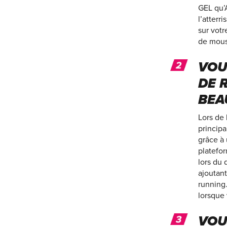
GEL qu’A
l’atterr
sur vot
de mouss
VOU
DE 
BEA
Lors de 
principa
grâce à 
platefo
lors du 
ajoutant
running
lorsque
VOU