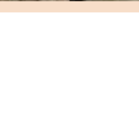
UPPTÄCK MIZUNO NEO
LÖPARSKOR
Neo Vista 3 är utvecklad för löpare som vill ha
mer än genomsnittet. Du upplever en
fjädrande, energifylld löpkänsla utan att
kompromissa med stabiliteten. Oavsett om du
kör ett intensivt intervallpass eller en lugn
distansrunda, ger den bra passformen och det
kraftfulla frånskjutet stöd i varje steg.
Köp kollektionen