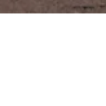
SO YOU CAN FIND YOUR GO-TO-
SUPPORT
Adrenaline GTS från Brooks är känd för sin
höga nivå av löpkomfort och lyxiga
instegskänsla. Allroundlöparskorna ger stöd
för löpare som överpronerar när de behöver
det, till skillnad från den kontinuerliga
korrigeringen som de flesta
antipronationsskor ger. Den första Adrenaline
lanserades 1996. Med tiden blev Adrenaline
GTS lättare, mjukare, med smidigare
övergångar och holistiskt stöd. Upptäck nya