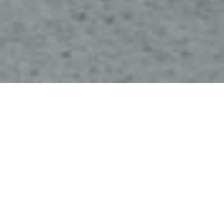
HYPER CUSHIONING.
HYPER ENERGY.
HYPERBOOST.
adidas Hyperboost Edge är en mångsidig
supertrainer med en tydlig ambition: maximal
dämpning, hög energiåtergivning och en
förvånansvärt låg vikt. Resultatet är en sko
som passar för nästan alla typer av pass, från